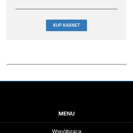
KUP KARNET
MENU
Współpraca