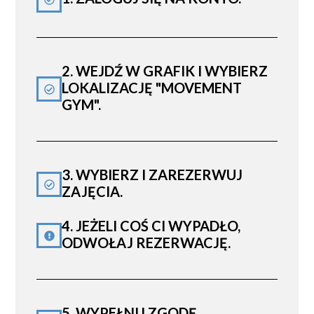
2. WEJDŹ W GRAFIK I WYBIERZ
LOKALIZACJĘ "MOVEMENT
GYM".
3. WYBIERZ I ZAREZERWUJ
ZAJĘCIA.
4. JEŻELI COŚ CI WYPADŁO,
ODWOŁAJ REZERWACJĘ.
5. WYPEŁNIJ ZGODĘ